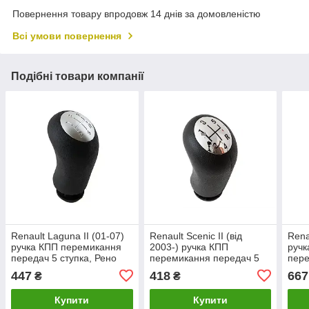
Повернення товару впродовж 14 днів за домовленістю
Всі умови повернення
Подібні товари компанії
Renault Laguna II (01-07)
Renault Scenic II (від
Rena
ручка КПП перемикання
2003-) ручка КПП
ручк
передач 5 ступка, Рено
перемикання передач 5
пере
Лагуна 2
ступка, Рено Сценік 2
ступ
447
418
667
₴
₴
Купити
Купити