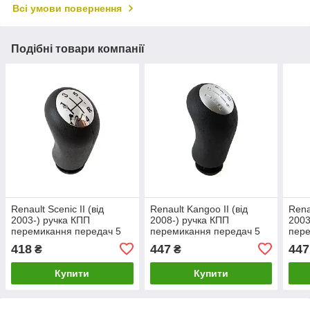
Всі умови повернення
Подібні товари компанії
Renault Scenic II (від
Renault Kangoo II (від
Renau
2003-) ручка КПП
2008-) ручка КПП
2003
перемикання передач 5
перемикання передач 5
пере
ступка, Рено Сценік 2
ступка, Рено Кенго 2
ступ
418
447
447
₴
₴
Купити
Купити