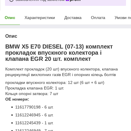
Опис
Характеристики
Доставка
Оплата
Умови п
Опис
BMW X5 E70 DIESEL (07-13) комплект
прокладок впускного колектора і
клапана EGR 20 шт. комплект
Комплект прокладок (20 шт) впускного колектора, клапана
рециркуляції вихлопних газів EGR і опорних кілець болтів
прокладки впускного колектора: 12 шт (6 шт + 6 шт)
Прокладка клапана EGR: 1 шт.
Кільця опорні затвора: 7 шт
OE номери:
11617790198 - 6 шт.
11612246945 - 6 шт.
11612245439 - 1 шт.
11612246949 - 7 шт.