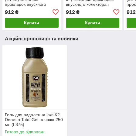
прокладок впускного
впускного колектора і
прок
колектора і клапана EGR
клапана EGR 20 шт.
коле
912
912
912
₴
₴
20 шт. комплект БМВ е90 /
комплект БМВ е39
20 ш
е91 ДИЗЕЛЬ
ДИЗЕЛЬ
е61
Купити
Купити
Акційні пропозиції та новинки
Гель для видалення іржі K2
Derusto Total Gel пляшка 250
мл (L375)
Готово до відправки