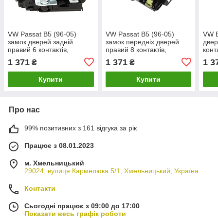
VW Passat B5 (96-05)
VW Passat B5 (96-05)
VW B
замок дверей задній
замок передніх дверей
двер
правий 6 контактів,
правий 8 контактів,
конт
3B4839016A, Пассат Б5
3b1837016a, Пассат Б5
Бор
1 371
1 371
1 3
₴
₴
Купити
Купити
Про нас
99% позитивних з 161 відгука за рік
Працює з 08.01.2023
м. Хмельницький
29024, вулиця Кармелюка 5/1, Хмельницький, Україна
Контакти
Сьогодні працює з 09:00 до 17:00
Показати весь графік роботи