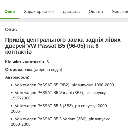
Опис
Характеристики
Доставка
Оплата
Умови п
Опис
Привід центрального замка задніх лівих
дверей VW Passat B5 (96-05) на 6
контактів
Кількість контактів:
6
Сторона:
ліва (сторона водія)
Автомобілі:
Volkswagen PASSAT B5 (3B2), рік випуску: 1996-2000
Volkswagen PASSAT B5 Variant (3B5), рік випуску:
1997-2000
Volkswagen PASSAT B5.5 (3B3), рік випуску: 2000-
2005
Volkswagen PASSAT B5.5 Variant (3B6), рік випуску:
2000-2005