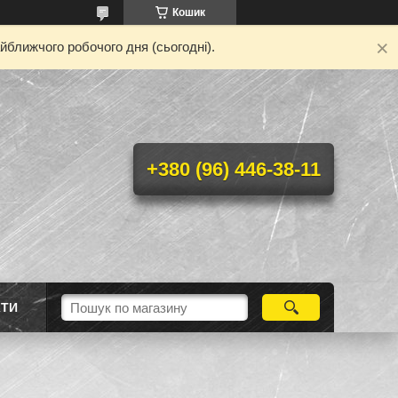
Кошик
йближчого робочого дня (сьогодні).
+380 (96) 446-38-11
КТИ