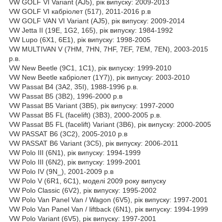
VW GOLF VI Variant (AJ5), рік випуску: 2009-2013
VW GOLF VI кабріолет (517), 2011-2016 р.в
VW GOLF VAN VI Variant (AJ5), рік випуску: 2009-2014
VW Jetta II (19E, 1G2, 165), рік випуску: 1984-1992
VW Lupo (6X1, 6E1), рік випуску: 1998-2005
VW MULTIVAN V (7HM, 7HN, 7HF, 7EF, 7EM, 7EN), 2003-2015
р.в.
VW New Beetle (9C1, 1C1), рік випуску: 1999-2010
VW New Beetle кабріолет (1Y7)), рік випуску: 2003-2010
VW Passat B4 (3A2, 35I), 1988-1996 р.в.
VW Passat B5 (3B2), 1996-2000 р.в
VW Passat B5 Variant (3B5), рік випуску: 1997-2000
VW Passat B5 FL (facelift) (3B3), 2000-2005 р.в.
VW Passat B5 FL (facelift) Variant (3B6), рік випуску: 2000-2005
VW PASSAT B6 (3C2), 2005-2010 р.в
VW PASSAT B6 Variant (3C5), рік випуску: 2006-2011
VW Polo III (6N1), рік випуску: 1994-1999
VW Polo III (6N2), рік випуску: 1999-2001
VW Polo IV (9N_), 2001-2009 р.в
VW Polo V (6R1, 6C1), моделі 2009 року випуску
VW Polo Classic (6V2), рік випуску: 1995-2002
VW Polo Van Panel Van / Wagon (6V5), рік випуску: 1997-2001
VW Polo Van Panel Van / liftback (6N1), рік випуску: 1994-1999
VW Polo Variant (6V5), рік випуску: 1997-2001