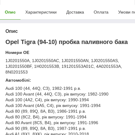
Опис
Характеристики
Доставка
Оплата
Умови п
Опис
Opel Tigra (94-10) пробка паливного бака
Номери OE
1J0201550A, 1J0201550AC, 1J0201550AN, 1J0201550AS,
1J0201550BF, 1H0201553B, 191201553A01C, 4A0201553A,
8N0201553
Автомобілі:
Audi 100 (44, 44Q, C3), 1982-1991 р.в.
Audi 100 Avant (44, 44Q, C3), рік випуску: 1982-1990
Audi 100 (4A2, C4), рік випуску: 1990-1994
Audi 100 Avant (4A5, C4), рік випуску: 1991-1994
Audi 80 (89, 89Q, 8A, B3), 1986-1991 р.в.
Audi 80 (8C2, B4), рік випуску: 1991-1994
Audi 80 Avant (8C5, B4), рік випуску: 1991-1996
Audi 90 (89, 89Q, 8A, B3), 1987-1991 р.в.
Audi A1 (8X1, 8XK), рік випуску: 2010-2018