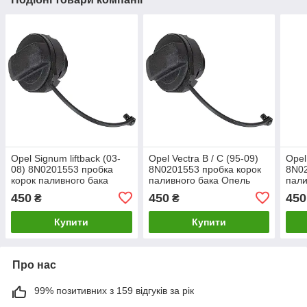
Opel Signum liftback (03-
Opel Vectra B / C (95-09)
Opel 
08) 8N0201553 пробка
8N0201553 пробка корок
8N02
корок паливного бака
паливного бака Опель
пали
Опель Сігнум
Вектра Б/С
Зафі
450
450
450
₴
₴
Купити
Купити
Про нас
99% позитивних з 159 відгуків за рік