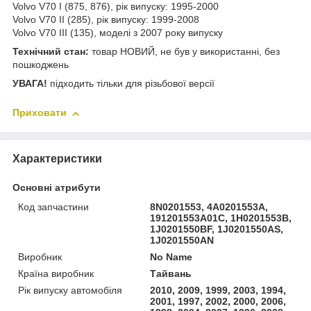
Volvo V70 I (875, 876), рік випуску: 1995-2000
Volvo V70 II (285), рік випуску: 1999-2008
Volvo V70 III (135), моделі з 2007 року випуску
Технічний стан:
товар НОВИЙ, не був у використанні, без
пошкоджень
УВАГА!
підходить тільки для різьбової версії
Приховати
Характеристики
Основні атрибути
Код запчастини
8N0201553, 4A0201553A,
191201553A01C, 1H0201553B,
1J0201550BF, 1J0201550AS,
1J0201550AN
Виробник
No Name
Країна виробник
Тайвань
Рік випуску автомобіля
2010, 2009, 1999, 2003, 1994,
2001, 1997, 2002, 2000, 2006,