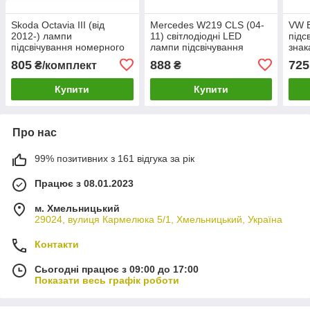
Skoda Octavia III (від
Mercedes W219 CLS (04-
VW B
2012-) лампи
11) світлодіодні LED
підс
підсвічування номерного
лампи підсвічування
знак
знака LED 2 шт комплект,
номерного знака 2 шт
бор
805
888
725
₴/комплект
₴
Шкода Октавія
комплект, Мерседес 219
Купити
Купити
Про нас
99% позитивних з 161 відгука за рік
Працює з 08.01.2023
м. Хмельницький
29024, вулиця Кармелюка 5/1, Хмельницький, Україна
Контакти
Сьогодні працює з 09:00 до 17:00
Показати весь графік роботи