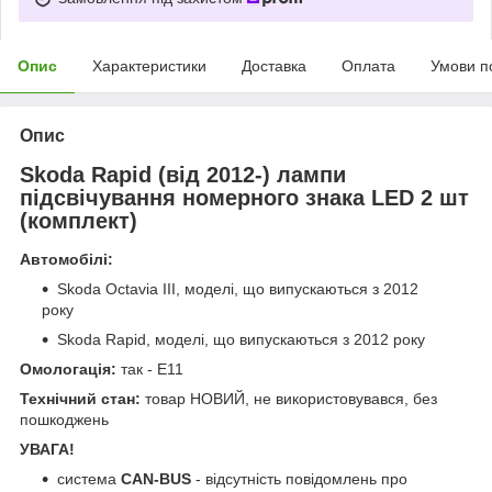
Опис
Характеристики
Доставка
Оплата
Умови п
Опис
Skoda Rapid (від 2012-) лампи
підсвічування номерного знака LED 2 шт
(комплект)
Автомобілі:
Skoda Octavia III, моделі, що випускаються з 2012
року
Skoda Rapid, моделі, що випускаються з 2012 року
Омологація:
так - E11
Технічний стан:
товар НОВИЙ, не використовувався, без
пошкоджень
УВАГА!
система
CAN-BUS
- відсутність повідомлень про