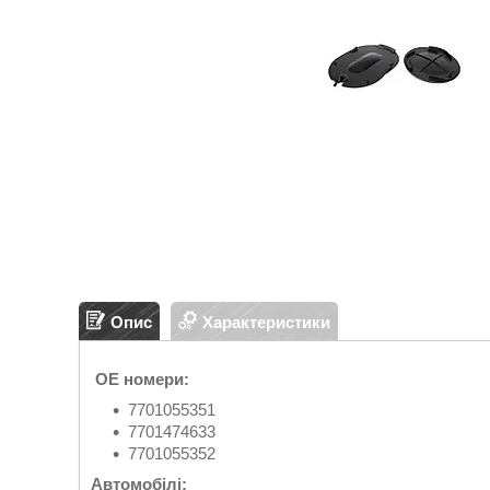
Опис
Характеристики
OE номери:
7701055351
7701474633
7701055352
Автомобілі: