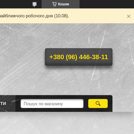
Кошик
айближчого робочого дня (10.08).
+380 (96) 446-38-11
КТИ