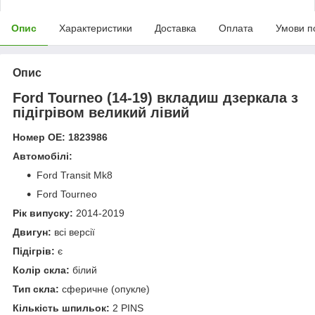
Опис
Характеристики
Доставка
Оплата
Умови п
Опис
Ford Tourneo (14-19) вкладиш дзеркала з
підігрівом великий лівий
Номер OE: 1823986
Автомобілі:
Ford Transit Mk8
Ford Tourneo
Рік випуску:
2014-2019
Двигун:
всі версії
Підігрів:
є
Колір скла:
білий
Тип скла:
сферичне (опукле)
Кількість шпильок:
2 PINS