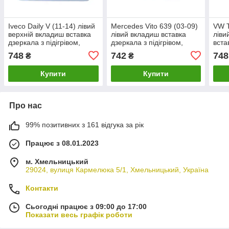
Iveco Daily V (11-14) лівий
Mercedes Vito 639 (03-09)
VW T
верхній вкладиш вставка
лівий вкладиш вставка
ліви
дзеркала з підігрівом,
дзеркала з підігрівом,
вста
Івеко Дейлі 5
Мерседес Віто
Танс
748
742
748
₴
₴
Купити
Купити
Про нас
99% позитивних з 161 відгука за рік
Працює з 08.01.2023
м. Хмельницький
29024, вулиця Кармелюка 5/1, Хмельницький, Україна
Контакти
Сьогодні працює з 09:00 до 17:00
Показати весь графік роботи