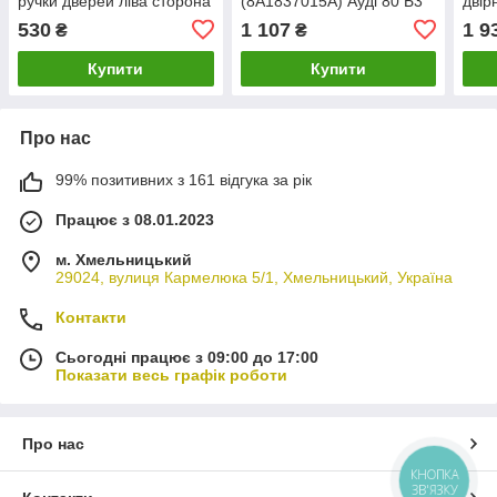
ручки дверей ліва сторона
(8A1837015A) Ауді 80 Б3
двір
= права, 8E0837085C Ауді
конт
530
1 107
1 9
₴
₴
А4 Б6
А3 8
Купити
Купити
Про нас
99% позитивних з 161 відгука за рік
Працює з 08.01.2023
м. Хмельницький
29024, вулиця Кармелюка 5/1, Хмельницький, Україна
Контакти
Сьогодні працює з 09:00 до 17:00
Показати весь графік роботи
Про нас
КНОПКА
ЗВ'ЯЗКУ