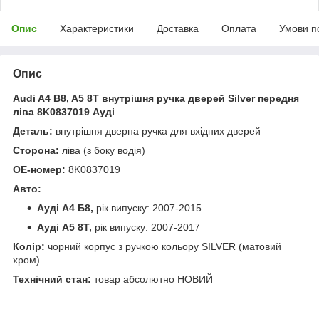
Опис
Характеристики
Доставка
Оплата
Умови п
Опис
Audi A4 B8, A5 8T внутрішня ручка дверей Silver передня
ліва 8K0837019 Ауді
Деталь:
внутрішня дверна ручка для вхідних дверей
Сторона:
ліва (з боку водія)
ОЕ-номер:
8K0837019
Авто:
Ауді А4 Б8,
рік випуску: 2007-2015
Ауді А5 8Т,
рік випуску: 2007-2017
Колір:
чорний корпус з ручкою кольору SILVER (матовий
хром)
Технічний стан:
товар абсолютно НОВИЙ