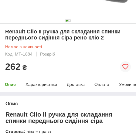
Renault Clio II ручка для складання спинки
переднього сидіння сіра рено кліо 2
Немає в наявності
Код: МТ-1884
Роздріб
262
₴
Опис
Характеристики
Доставка
Оплата
Умови п
Опис
Renault Clio II ручка для складання
спинки переднього сидіння сіра
Сторона:
ліва = права