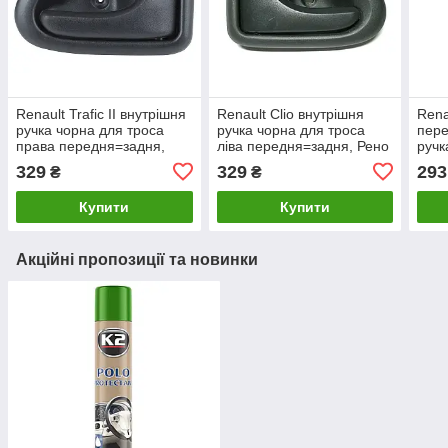
Renault Trafic II внутрішня
Renault Clio внутрішня
Rena
ручка чорна для троса
ручка чорна для троса
пере
права передня=задня,
ліва передня=задня, Рено
ручк
Рено Трафік 2
Кліо
Траф
329
329
293
₴
₴
Купити
Купити
Акційні пропозиції та новинки