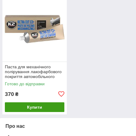
Паста для механічного
полірування лакофарбового
покриття автомобільного
кузова К2 Ultra Cut C3+ туба
Готово до відправки
100 г (L001)
370
₴
Купити
Про нас