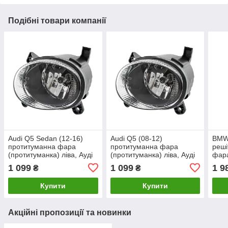
Подібні товари компанії
Audi Q5 Sedan (12-16)
Audi Q5 (08-12)
BMW 
протитуманна фара
протитуманна фара
реші
(протитуманка) ліва, Ауді
(протитуманка) ліва, Ауді
фара
К'ю 5 Седан
К'ю 5
прав
1 099
1 099
1 9
₴
₴
СЕД
е36
Купити
Купити
Акційні пропозиції та новинки