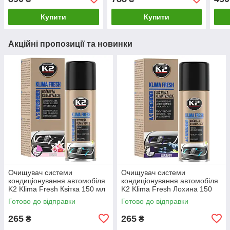
Астра
багажника, Опель Астра
Купити
Купити
Акційні пропозиції та новинки
Очищувач системи
Очищувач системи
кондиціонування автомобіля
кондиціонування автомобіля
K2 Klima Fresh Квітка 150 мл
K2 Klima Fresh Лохина 150
(K222FL)
мл (K222BB)
Готово до відправки
Готово до відправки
265
265
₴
₴