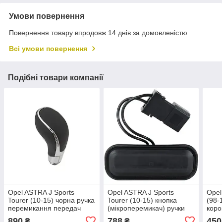
Умови повернення
Повернення товару впродовж 14 днів за домовленістю
Всі умови повернення
Подібні товари компанії
Opel ASTRA J Sports
Opel ASTRA J Sports
Opel 
Tourer (10-15) чорна ручка
Tourer (10-15) кнопка
(98-
перемикання передач
(мікроперемикач) ручки
коро
АКПП 784146, Опель
відкривання дверей
Опел
890
788
450
₴
₴