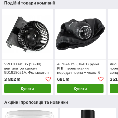
Подібні товари компанії
VW Passat B5 (97-00)
Audi A4 B5 (94-01) ручка
Audi
вентилятор салону
КПП перемикання
чорн
8D1819021A, Фольцваген
передач чорна + чохол 6
сонц
Пассат Б5
ступка, діаметр 12 мм!,
ліви
3 802
681
351
₴
₴
Ауді А4 Б5
3B08
Купити
Купити
Акційні пропозиції та новинки