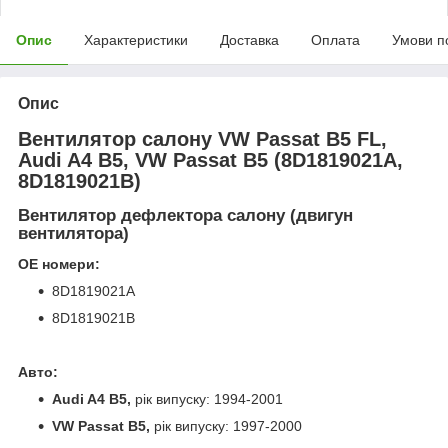
Опис
Характеристики
Доставка
Оплата
Умови п
Опис
Вентилятор салону VW Passat B5 FL,
Audi A4 B5, VW Passat B5 (8D1819021A,
8D1819021B)
Вентилятор дефлектора салону (двигун
вентилятора)
ОЕ номери:
8D1819021A
8D1819021B
Авто:
Audi A4 B5,
рік випуску: 1994-2001
VW Passat B5,
рік випуску: 1997-2000