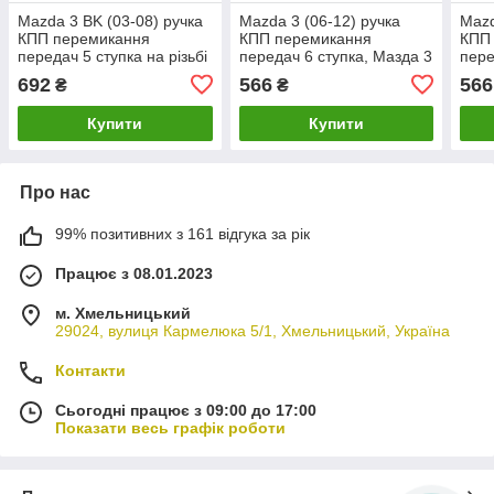
Mazda 3 BK (03-08) ручка
Mazda 3 (06-12) ручка
Mazd
КПП перемикання
КПП перемикання
КПП
передач 5 ступка на різьбі
передач 6 ступка, Мазда 3
пере
12 мм, Мазда
692
566
566
₴
₴
Купити
Купити
Про нас
99% позитивних з 161 відгука за рік
Працює з 08.01.2023
м. Хмельницький
29024, вулиця Кармелюка 5/1, Хмельницький, Україна
Контакти
Сьогодні працює з 09:00 до 17:00
Показати весь графік роботи